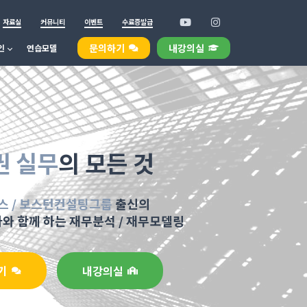
자료실
커뮤니티
이벤트
수료증발급
문의하기
내강의실
인
연습모델
권 실무
의 모든 것
스 / 보스턴컨설팅그룹
출신의
사와 함께 하는
재무분석 / 재무모델링
기
내강의실