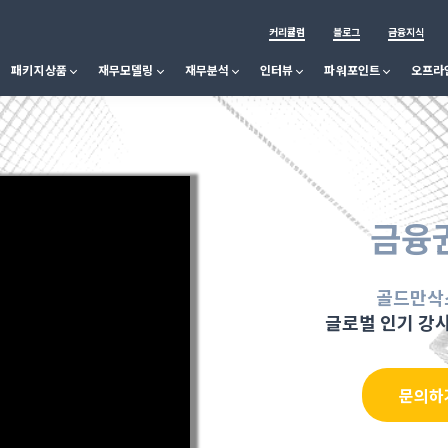
커리큘럼
블로그
금융지식
패키지상품
재무모델링
재무분석
인터뷰
파워포인트
오프라
금융
골드만삭
글로벌 인기 강
문의하