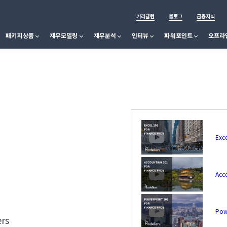
커리큘럼
블로그
금융지식
패키지상품
재무모델링
재무분석
인터뷰
파워포인트
오프라
Exce
Acc
Pow
ers