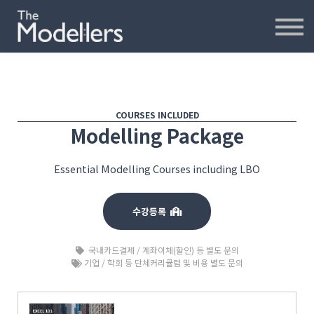
재무모델링
재무분석
인터뷰
파워포인트
오프라인
COURSES INCLUDED
연습모델
Modelling Package
문의하기
Essential Modelling Courses including LBO
내강의실
수강등록
국내카드결제 / 계좌이체(할인) 등 별도 문의
기업 / 학회 등 단체커리큘럼 및 비용 별도 문의