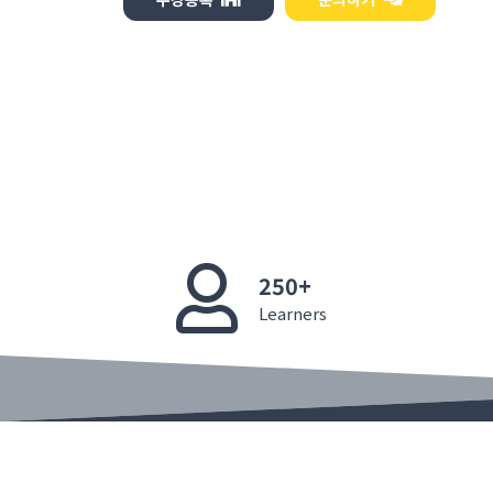
250+
Learners