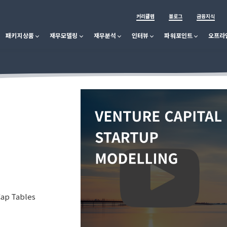
커리큘럼
블로그
금융지식
패키지상품
재무모델링
재무분석
인터뷰
파워포인트
오프라
Cap Tables