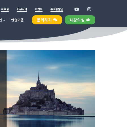
자료실
커뮤니티
이벤트
수료증발급
문의하기
내강의실
인
연습모델