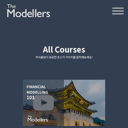
재무모델링
재무분석
인터뷰
파워포인트
오프라인
All Courses
연습모델
커리큘럼이 궁금한 코스의 이미지를 클릭해보세요!
문의하기
내강의실