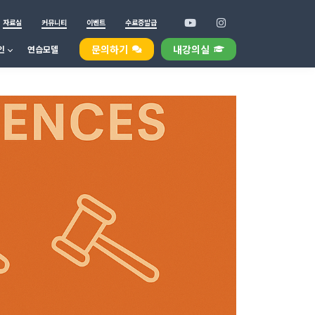
자료실
커뮤니티
이벤트
수료증발급
문의하기
내강의실
인
연습모델