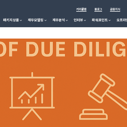
커리큘럼
블로그
금융지식
패키지상품
재무모델링
재무분석
인터뷰
파워포인트
오프라