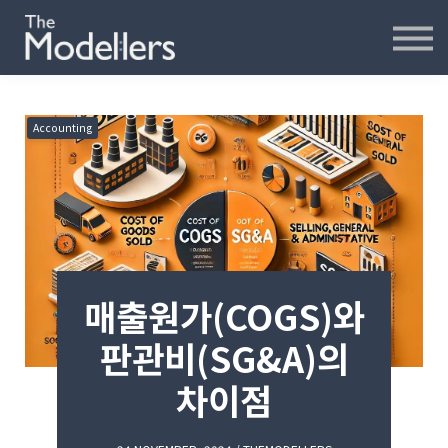
재무모델링
재무분석
인터뷰
파워포인트
Accounting
오프라인
연습모델
문의하기
내강의실
매출원가(COGS)와
판관비(SG&A)의
차이점