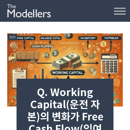
재무모델링
재무분석
인터뷰
파워포인트
DCF
오프라인
연습모델
문의하기
내강의실
Q. Working
Capital(운전 자
본)의 변화가 Free
Cash Flow(잉여