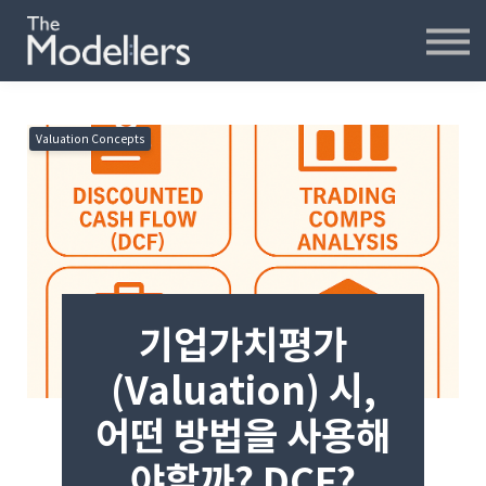
재무모델링
재무분석
인터뷰
파워포인트
Valuation Concepts
오프라인
연습모델
문의하기
내강의실
기업가치평가
(Valuation) 시,
어떤 방법을 사용해
야할까? DCF?