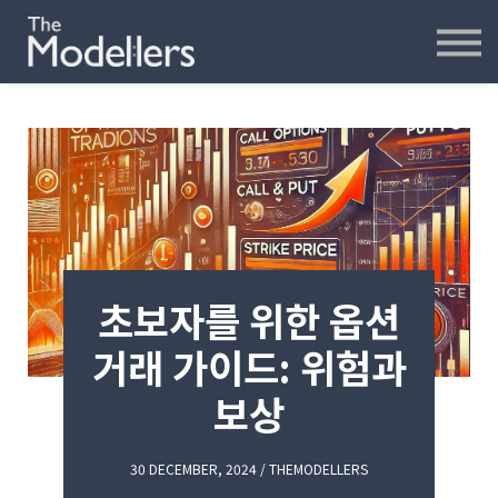
재무모델링
재무분석
인터뷰
파워포인트
오프라인
연습모델
문의하기
초보자를 위한 옵션
내강의실
거래 가이드: 위험과
보상
30 DECEMBER, 2024 / THEMODELLERS