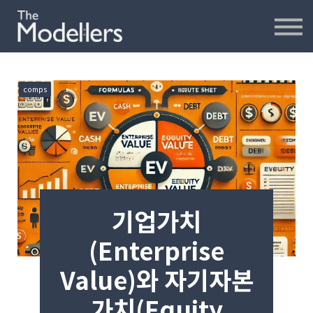
재무모델링
재무분석
인터뷰
파워포인트
comps
오프라인
연습모델
문의하기
내강의실
기업가치
(Enterprise
Value)와 자기자본
가치(Equity