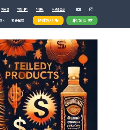
자료실
커뮤니티
이벤트
수료증발급
문의하기
내강의실
인
연습모델