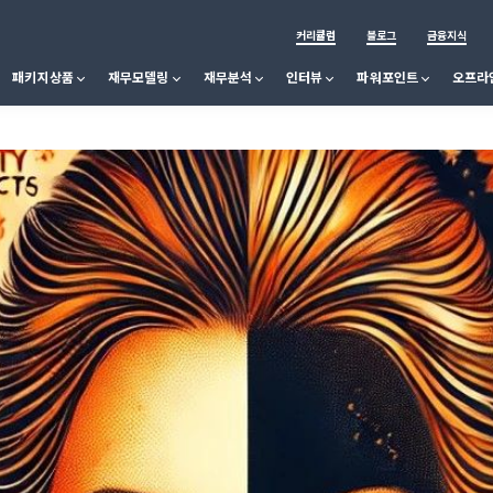
커리큘럼
블로그
금융지식
패키지상품
재무모델링
재무분석
인터뷰
파워포인트
오프라