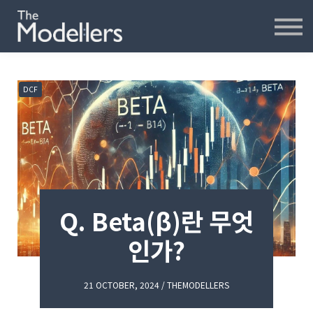
재무모델링
재무분석
인터뷰
파워포인트
DCF
오프라인
연습모델
문의하기
내강의실
Q. Beta(β)란 무엇
인가?
21 OCTOBER, 2024 / THEMODELLERS