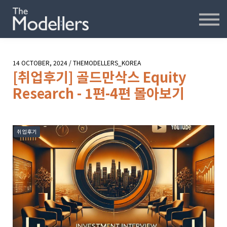
재무모델링
재무분석
인터뷰
파워포인트
14 OCTOBER, 2024 / THEMODELLERS_KOREA
오프라인
[취업후기] 골드만삭스 Equity
연습모델
Research - 1편-4편 몰아보기
문의하기
취업후기
내강의실