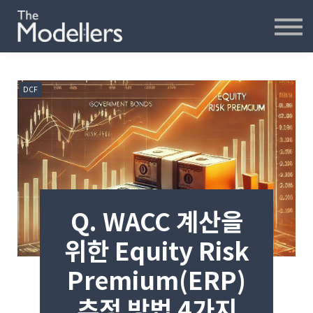
재무모델링
재무분석
인터뷰
파워포인트
DCF
오프라인
연습모델
문의하기
내강의실
Q. WACC 계산을
위한 Equity Risk
Premium(ERP)
추정 방법 4가지