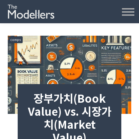
재무모델링
재무분석
인터뷰
파워포인트
comps
오프라인
연습모델
문의하기
내강의실
장부가치(Book
Value) vs. 시장가
치(Market
Value)